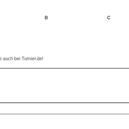
B
C
 auch bei Turnier.de!